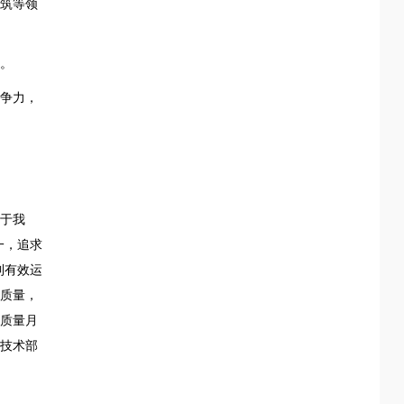
筑等领
。
争力，
于我
一，追求
到有效运
质量，
质量月
技术部