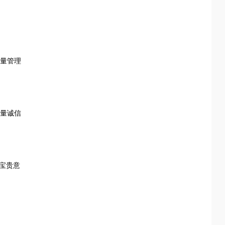
量管理
质量诚信
出宝贵意