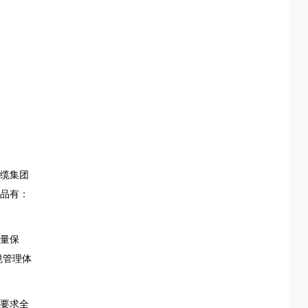
缆集团
品有：
量保
境管理体
要求全