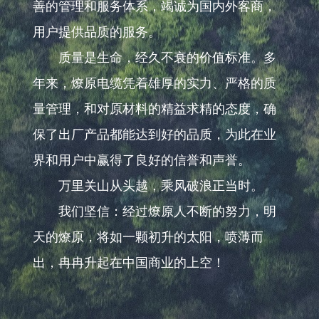
善的管理和服务体系，竭诚为国内外客商，
用户提供品质的服务。
质量是生命，经久不衰的价值标准。多
年来，燎原电缆凭着雄厚的实力、严格的质
量管理，和对原材料的精益求精的态度，确
保了出厂产品都能达到好的品质，为此在业
界和用户中赢得了良好的信誉和声誉。
万里关山从头越，乘风破浪正当时。
我们坚信：经过燎原人不断的努力，明
天的燎原，将如一颗初升的太阳，喷薄而
出，冉冉升起在中国商业的上空！