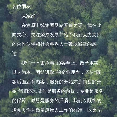
各位朋友：
大家好！
在燎原电缆集团网站开通之际，我在此
向关心、关注燎原发展并给予我们大力支持
的合作伙伴和社会各界人士致以诚挚的感
谢！
我们一直秉承着“顾客至上、改革求实、
以人为本、团结进取”的企业理念，坚信“顾
客后面还有顾客，服务的开始才是销售的开
始”我们深知及时是服务的前提，专业是服务
的保障，诚恳是服务的后盾。我们以顾客的
满意度作为衡量燎原人工作的标准，以更完